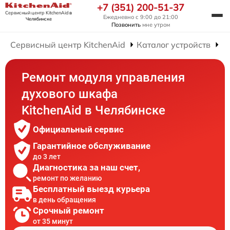
+7 (351) 200-51-37
Сервисный центр KitchenAid
в
Ежедневно с 9:00 до 21:00
Челябинске
Позвонить
мне утром
Сервисный центр KitchenAid
Каталог устройств
Р
Ремонт модуля управления
духового шкафа
KitchenAid в Челябинске
Официальный сервис
Гарантийное обслуживание
до 3 лет
Диагностика за наш счет,
ремонт по желанию
Бесплатный выезд курьера
в день обращения
Срочный ремонт
от 35 минут