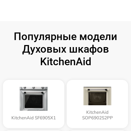
Популярные модели
Духовых шкафов
KitchenAid
KitchenAid
KitchenAid SF6905X1
SOP6902S2PP