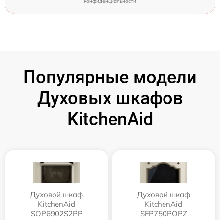
конфиденциальности
Популярные модели
Духовых шкафов
KitchenAid
Духовой шкаф
Духовой шкаф
KitchenAid
KitchenAid
SOP6902S2PP
SFP750POPZ