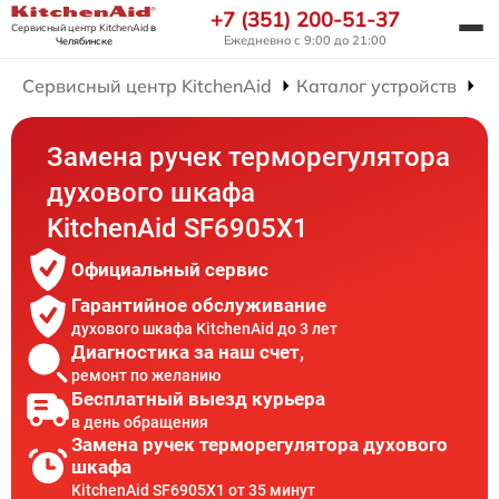
+7 (351) 200-51-37
Сервисный центр KitchenAid
в
Ежедневно с 9:00 до 21:00
Челябинске
Сервисный центр KitchenAid
Каталог устройств
Р
Замена ручек терморегулятора
духового шкафа
KitchenAid SF6905X1
Официальный сервис
Гарантийное обслуживание
духового шкафа KitchenAid до 3 лет
Диагностика за наш счет,
ремонт по желанию
Бесплатный выезд курьера
в день обращения
Замена ручек терморегулятора духового
шкафа
KitchenAid SF6905X1 от 35 минут