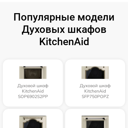
Популярные модели
Духовых шкафов
KitchenAid
Духовой шкаф
Духовой шкаф
KitchenAid
KitchenAid
SOP6902S2PP
SFP750POPZ