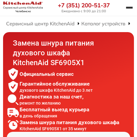
+7 (351) 200-51-37
Сервисный центр KitchenAid
в
Ежедневно с 9:00 до 21:00
Челябинске
Сервисный центр KitchenAid
Каталог устройств
Р
Замена шнура питания
духового шкафа
KitchenAid SF6905X1
Официальный сервис
Гарантийное обслуживание
духового шкафа KitchenAid до 3 лет
Диагностика за наш счет,
ремонт по желанию
Бесплатный выезд курьера
в день обращения
Замена шнура питания духового шкафа
KitchenAid SF6905X1 от 35 минут