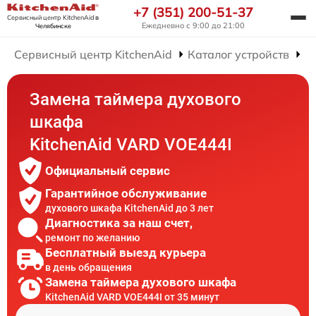
+7 (351) 200-51-37
Сервисный центр KitchenAid
в
Ежедневно с 9:00 до 21:00
Челябинске
Сервисный центр KitchenAid
Каталог устройств
Р
Замена таймера духового
шкафа
KitchenAid VARD VOE444I
Официальный сервис
Гарантийное обслуживание
духового шкафа KitchenAid до 3 лет
Диагностика за наш счет,
ремонт по желанию
Бесплатный выезд курьера
в день обращения
Замена таймера духового шкафа
KitchenAid VARD VOE444I от 35 минут