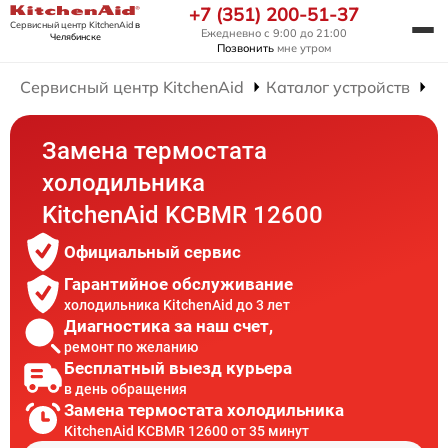
+7 (351) 200-51-37
Сервисный центр KitchenAid
в
Ежедневно с 9:00 до 21:00
Челябинске
Позвонить
мне утром
Сервисный центр KitchenAid
Каталог устройств
Р
Замена термостата
холодильника
KitchenAid KCBMR 12600
Официальный сервис
Гарантийное обслуживание
холодильника KitchenAid до 3 лет
Диагностика за наш счет,
ремонт по желанию
Бесплатный выезд курьера
в день обращения
Замена термостата холодильника
KitchenAid KCBMR 12600 от 35 минут