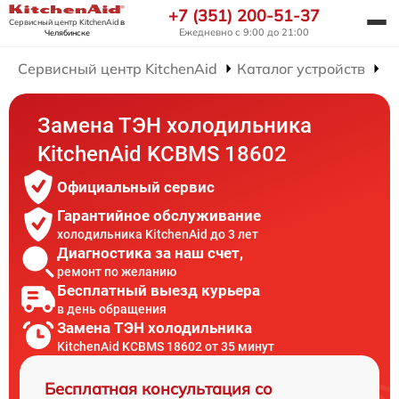
+7 (351) 200-51-37
Сервисный центр KitchenAid
в
Ежедневно с 9:00 до 21:00
Челябинске
Сервисный центр KitchenAid
Каталог устройств
Р
Замена ТЭН холодильника
KitchenAid KCBMS 18602
Официальный сервис
Гарантийное обслуживание
холодильника KitchenAid до 3 лет
Диагностика за наш счет,
ремонт по желанию
Бесплатный выезд курьера
в день обращения
Замена ТЭН холодильника
KitchenAid KCBMS 18602 от 35 минут
Бесплатная консультация со