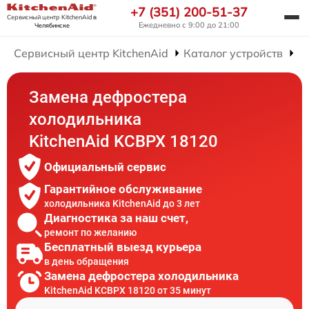
+7 (351) 200-51-37
Сервисный центр KitchenAid
в
Ежедневно с 9:00 до 21:00
Челябинске
Сервисный центр KitchenAid
Каталог устройств
Р
Замена дефростера
холодильника
KitchenAid KCBPX 18120
Официальный сервис
Гарантийное обслуживание
холодильника KitchenAid до 3 лет
Диагностика за наш счет,
ремонт по желанию
Бесплатный выезд курьера
в день обращения
Замена дефростера холодильника
KitchenAid KCBPX 18120 от 35 минут