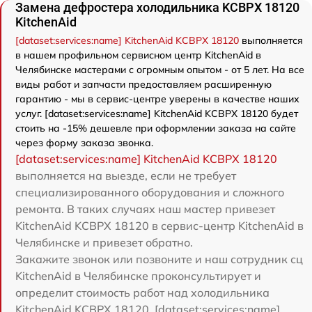
Замена дефростера холодильника KCBPX 18120
KitchenAid
[dataset:services:name] KitchenAid KCBPX 18120
выполняется
в нашем профильном сервисном центр KitchenAid в
Челябинске мастерами с огромным опытом - от 5 лет. На все
виды работ и запчасти предоставляем расширенную
гарантию - мы в сервис-центре уверены в качестве наших
услуг. [dataset:services:name] KitchenAid KCBPX 18120 будет
стоить на -15% дешевле при оформлении заказа на сайте
через форму заказа звонка.
[dataset:services:name] KitchenAid KCBPX 18120
выполняется на выезде, если не требует
специализированного оборудования и сложного
ремонта. В таких случаях наш мастер привезет
KitchenAid KCBPX 18120 в сервис-центр KitchenAid в
Челябинске и привезет обратно.
Закажите звонок или позвоните и наш сотрудник сц
KitchenAid в Челябинске проконсультирует и
определит стоимость работ над холодильника
KitchenAid KCBPX 18120. [dataset:services:name]