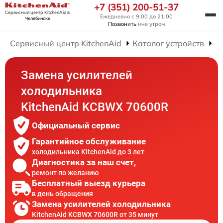
+7 (351) 200-51-37
Сервисный центр KitchenAid
в
Ежедневно с 9:00 до 21:00
Челябинске
Позвонить
мне утром
Сервисный центр KitchenAid
Каталог устройств
Р
Замена усилителей
холодильника
KitchenAid KCBWX 70600R
Официальный сервис
Гарантийное обслуживание
холодильника KitchenAid до 3 лет
Диагностика за наш счет,
ремонт по желанию
Бесплатный выезд курьера
в день обращения
Замена усилителей холодильника
KitchenAid KCBWX 70600R от 35 минут