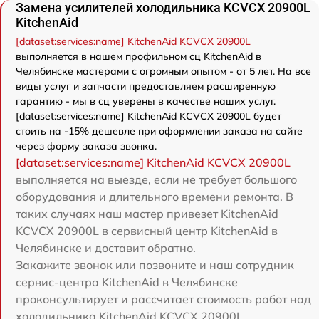
Замена усилителей холодильника KCVCX 20900L
KitchenAid
[dataset:services:name] KitchenAid KCVCX 20900L
выполняется в нашем профильном сц KitchenAid в
Челябинске мастерами с огромным опытом - от 5 лет. На все
виды услуг и запчасти предоставляем расширенную
гарантию - мы в сц уверены в качестве наших услуг.
[dataset:services:name] KitchenAid KCVCX 20900L будет
стоить на -15% дешевле при оформлении заказа на сайте
через форму заказа звонка.
[dataset:services:name] KitchenAid KCVCX 20900L
выполняется на выезде, если не требует большого
оборудования и длительного времени ремонта. В
таких случаях наш мастер привезет KitchenAid
KCVCX 20900L в сервисный центр KitchenAid в
Челябинске и доставит обратно.
Закажите звонок или позвоните и наш сотрудник
сервис-центра KitchenAid в Челябинске
проконсультирует и рассчитает стоимость работ над
холодильника KitchenAid KCVCX 20900L.