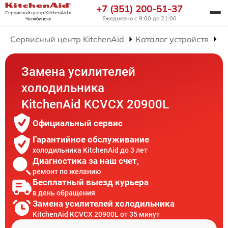
+7 (351) 200-51-37
Сервисный центр KitchenAid
в
Ежедневно с 9:00 до 21:00
Челябинске
Сервисный центр KitchenAid
Каталог устройств
Р
Замена усилителей
холодильника
KitchenAid KCVCX 20900L
Официальный сервис
Гарантийное обслуживание
холодильника KitchenAid до 3 лет
Диагностика за наш счет,
ремонт по желанию
Бесплатный выезд курьера
в день обращения
Замена усилителей холодильника
KitchenAid KCVCX 20900L от 35 минут