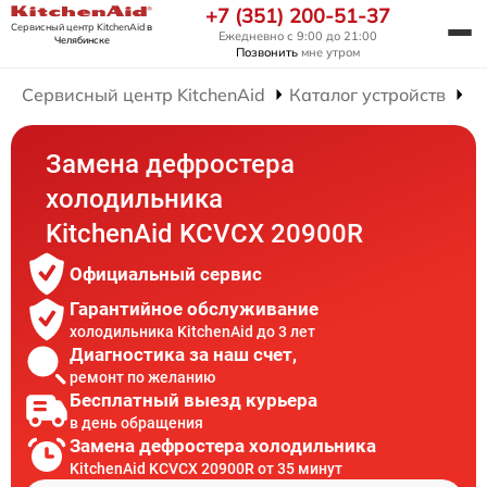
+7 (351) 200-51-37
Сервисный центр KitchenAid
в
Ежедневно с 9:00 до 21:00
Челябинске
Позвонить
мне утром
Сервисный центр KitchenAid
Каталог устройств
Р
Замена дефростера
холодильника
KitchenAid KCVCX 20900R
Официальный сервис
Гарантийное обслуживание
холодильника KitchenAid до 3 лет
Диагностика за наш счет,
ремонт по желанию
Бесплатный выезд курьера
в день обращения
Замена дефростера холодильника
KitchenAid KCVCX 20900R от 35 минут