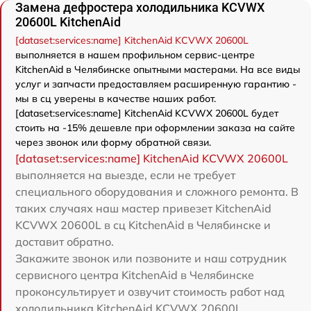
Замена дефростера холодильника KCVWX
20600L KitchenAid
[dataset:services:name] KitchenAid KCVWX 20600L
выполняется в нашем профильном сервис-центре
KitchenAid в Челябинске опытными мастерами. На все виды
услуг и запчасти предоставляем расширенную гарантию -
мы в сц уверены в качестве наших работ.
[dataset:services:name] KitchenAid KCVWX 20600L будет
стоить на -15% дешевле при оформлении заказа на сайте
через звонок или форму обратной связи.
[dataset:services:name] KitchenAid KCVWX 20600L
выполняется на выезде, если не требует
специального оборудования и сложного ремонта. В
таких случаях наш мастер привезет KitchenAid
KCVWX 20600L в сц KitchenAid в Челябинске и
доставит обратно.
Закажите звонок или позвоните и наш сотрудник
сервисного центра KitchenAid в Челябинске
проконсультирует и озвучит стоимость работ над
холодильника KitchenAid KCVWX 20600L.