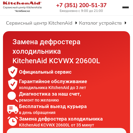
+7 (351) 200-51-37
Сервисный центр KitchenAid
в
Ежедневно с 9:00 до 21:00
Челябинске
Сервисный центр KitchenAid
Каталог устройств
Р
Замена дефростера
холодильника
KitchenAid KCVWX 20600L
Официальный сервис
Гарантийное обслуживание
холодильника KitchenAid до 3 лет
Диагностика за наш счет,
ремонт по желанию
Бесплатный выезд курьера
в день обращения
Замена дефростера холодильника
KitchenAid KCVWX 20600L от 35 минут