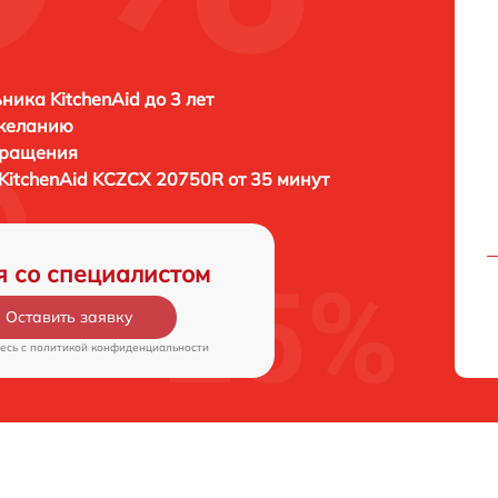
ника KitchenAid до 3 лет
 желанию
бращения
KitchenAid KCZCX 20750R от 35 минут
я со специалистом
Оставить заявку
есь c
политикой конфиденциальности