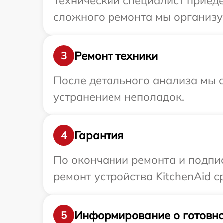
Технический специалист приеде
сложного ремонта мы организуе
Ремонт техники
3
После детального анализа мы с
устранением неполадок.
Гарантия
4
По окончании ремонта и подпи
ремонт устройства KitchenAid с
Информирование о готовно
5