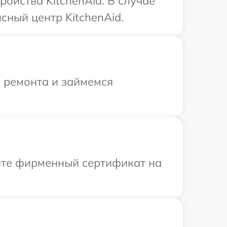
ойства KitchenAid. В случае
сный центр KitchenAid.
я ремонта и займемся
ите фирменный сертификат на