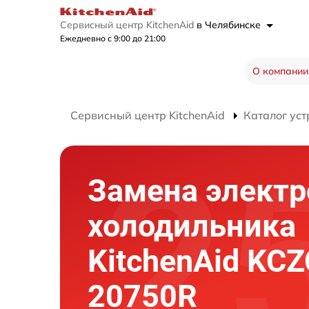
Сервисный центр KitchenAid
в Челябинске
Ежедневно с 9:00 до 21:00
О компании
Сервисный центр KitchenAid
Каталог уст
Замена элект
холодильника
KitchenAid KC
20750R