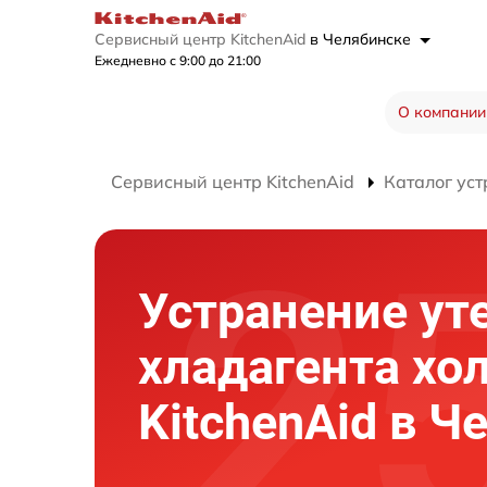
Сервисный центр KitchenAid
в Челябинске
Ежедневно с 9:00 до 21:00
О компании
Сервисный центр KitchenAid
Каталог уст
Устранение ут
хладагента хо
KitchenAid в Ч