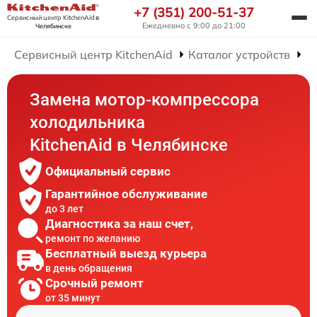
+7 (351) 200-51-37
Сервисный центр KitchenAid
в
Ежедневно с 9:00 до 21:00
Челябинске
Сервисный центр KitchenAid
Каталог устройств
Р
Замена мотор-компрессора
холодильника
KitchenAid в Челябинске
Официальный сервис
Гарантийное обслуживание
до 3 лет
Диагностика за наш счет,
ремонт по желанию
Бесплатный выезд курьера
в день обращения
Срочный ремонт
от 35 минут