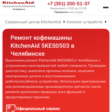
+7 (351) 200-51-37
Сервисный центр KitchenAid
в
Ежедневно с 9:00 до 21:00
Челябинске
Позвонить
мне утром
Сервисный центр KitchenAid
Каталог устройств
Р
Ремонт кофемашины
KitchenAid 5KES0503 в
Челябинске
Выполняем ремонт KitchenAid 5KES0503 в Челябинске с
устранением неисправностей любой сложности. Проводим
диагностику, выявляем причины поломки, заменяем
неисправные детали и восстанавливаем
работоспособность устройства. Используем оригинальные
или рекомендованные производителем запчасти, после
ремонта выполняем проверку всех функций и
предоставляем гарантию.
Официальный сервис