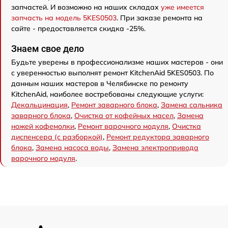
запчастей. И возможно на наших складах
уже имеется
запчасть на модель 5KES0503
. При заказе ремонта на
сайте - предоставляется скидка -25%.
Знаем свое дело
Будьте уверены в профессионализме наших мастеров - они
с уверенностью выполнят ремонт KitchenAid 5KES0503. По
данным наших мастеров в Челябинске по ремонту
KitchenAid, наиболее востребованы следующие услуги:
Декальцинация
,
Ремонт заварного блока
,
Замена сальника
заварного блока
,
Очистка от кофейных масел
,
Замена
ножей кофемолки
,
Ремонт варочного модуля
,
Очистка
диспенсера (с разборкой)
,
Ремонт редуктора заварного
блока
,
Замена насоса воды
,
Замена электропривода
варочного модуля
.