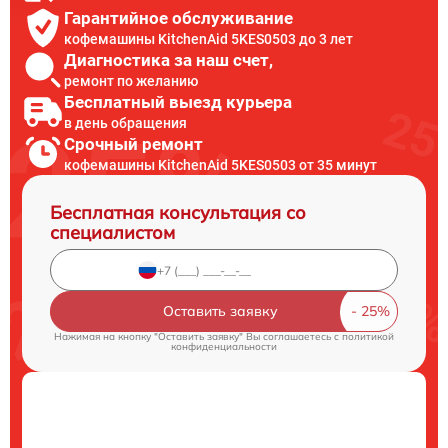
Гарантийное обслуживание
кофемашины KitchenAid 5KES0503 до 3 лет
Диагностика за наш счет,
ремонт по желанию
Бесплатный выезд курьера
в день обращения
Срочный ремонт
кофемашины KitchenAid 5KES0503 от 35 минут
Бесплатная консультация со
специалистом
Оставить заявку
Нажимая на кнопку "Оставить заявку" Вы соглашаетесь c
политикой
конфиденциальности