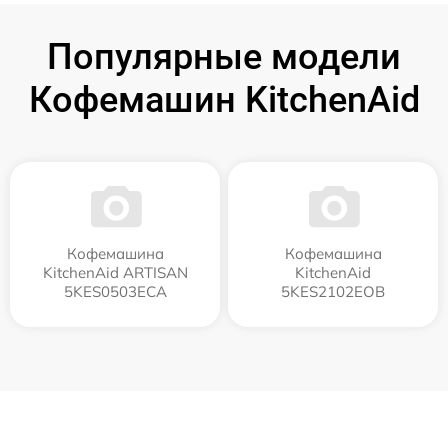
Популярные модели
Кофемашин KitchenAid
Кофемашина
Кофемашина
KitchenAid ARTISAN
KitchenAid
5KES0503ECA
5KES2102EOB