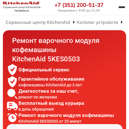
+7 (351) 200-51-37
Сервисный центр KitchenAid
в
Ежедневно с 9:00 до 21:00
Челябинске
Сервисный центр KitchenAid
Каталог устройств
Р
Ремонт варочного модуля
кофемашины
KitchenAid 5KES0503
Официальный сервис
Гарантийное обслуживание
кофемашины KitchenAid до 3 лет
Диагностика за наш счет,
ремонт по желанию
Бесплатный выезд курьера
в день обращения
Ремонт варочного модуля кофемашины
KitchenAid 5KES0503 от 35 минут