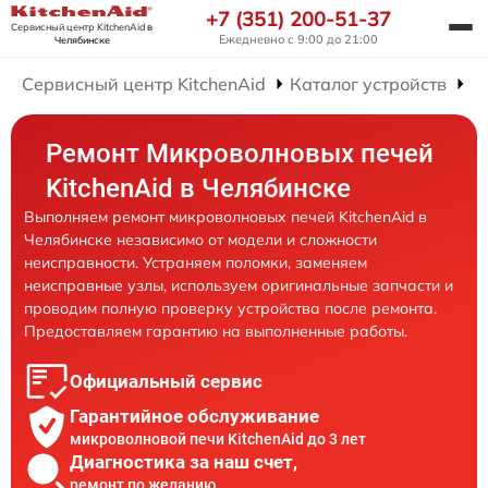
+7 (351) 200-51-37
Сервисный центр KitchenAid
в
Ежедневно с 9:00 до 21:00
Челябинске
Сервисный центр KitchenAid
Каталог устройств
Р
Ремонт Микроволновых печей
KitchenAid в Челябинске
Выполняем ремонт микроволновых печей KitchenAid в
Челябинске независимо от модели и сложности
неисправности. Устраняем поломки, заменяем
неисправные узлы, используем оригинальные запчасти и
проводим полную проверку устройства после ремонта.
Предоставляем гарантию на выполненные работы.
Официальный сервис
Гарантийное обслуживание
микроволновой печи KitchenAid до 3 лет
Диагностика за наш счет,
ремонт по желанию