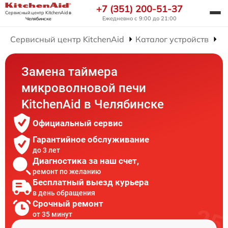
+7 (351) 200-51-37
Сервисный центр KitchenAid
в
Ежедневно с 9:00 до 21:00
Челябинске
Сервисный центр KitchenAid
Каталог устройств
Р
Замена таймера
микроволновой печи
KitchenAid в Челябинске
Официальный сервис
Гарантийное обслуживание
до 3 лет
Диагностика за наш счет,
ремонт по желанию
Бесплатный выезд курьера
в день обращения
Срочный ремонт
от 35 минут