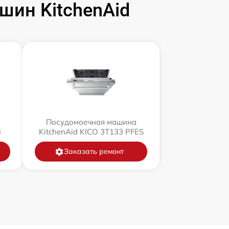
ин KitchenAid
Посудомоечная машина
3
KitchenAid KICO 3T133 PFES
Заказать ремонт