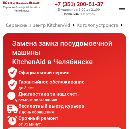
+7 (351) 200-51-37
Сервисный центр KitchenAid
в
Ежедневно с 9:00 до 21:00
Челябинске
Позвонить
мне утром
Сервисный центр KitchenAid
Каталог устройств
Р
Замена замка посудомоечной
машины
KitchenAid в Челябинске
Официальный сервис
Гарантийное обслуживание
до 3 лет
Диагностика за наш счет,
ремонт по желанию
Бесплатный выезд курьера
в день обращения
Срочный ремонт
от 35 минут