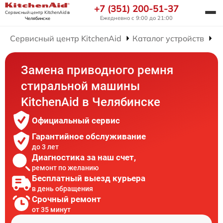
+7 (351) 200-51-37
Сервисный центр KitchenAid
в
Ежедневно с 9:00 до 21:00
Челябинске
Сервисный центр KitchenAid
Каталог устройств
Р
Замена приводного ремня
стиральной машины
KitchenAid в Челябинске
Официальный сервис
Гарантийное обслуживание
до 3 лет
Диагностика за наш счет,
ремонт по желанию
Бесплатный выезд курьера
в день обращения
Срочный ремонт
от 35 минут