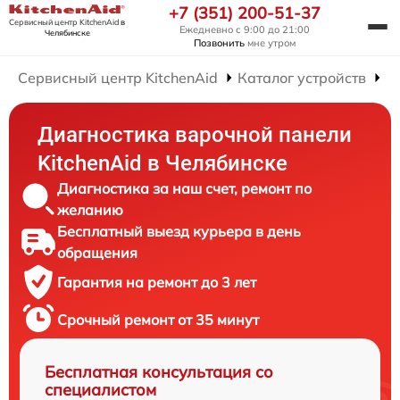
+7 (351) 200-51-37
Сервисный центр KitchenAid
в
Ежедневно с 9:00 до 21:00
Челябинске
Позвонить
мне утром
Сервисный центр KitchenAid
Каталог устройств
Р
Диагностика варочной панели
KitchenAid в Челябинске
Диагностика за наш счет, ремонт по
желанию
Бесплатный выезд курьера в день
обращения
Гарантия на ремонт до 3 лет
Срочный ремонт от 35 минут
Бесплатная консультация со
специалистом