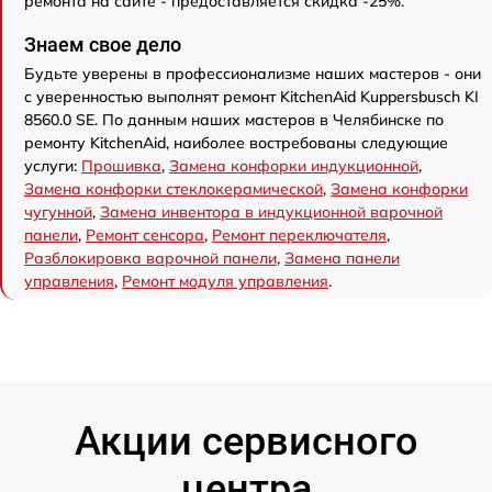
ремонта на сайте - предоставляется скидка -25%.
Знаем свое дело
Будьте уверены в профессионализме наших мастеров - они
с уверенностью выполнят ремонт KitchenAid Kuppersbusch KI
8560.0 SE. По данным наших мастеров в Челябинске по
ремонту KitchenAid, наиболее востребованы следующие
услуги:
Прошивка
,
Замена конфорки индукционной
,
Замена конфорки стеклокерамической
,
Замена конфорки
чугунной
,
Замена инвентора в индукционной варочной
панели
,
Ремонт сенсора
,
Ремонт переключателя
,
Разблокировка варочной панели
,
Замена панели
управления
,
Ремонт модуля управления
.
Акции сервисного
центра