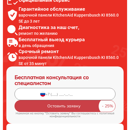
Официальный сервис
Гарантийное обслуживание
варочной панели KitchenAid Kuppersbusch KI 8560.0
SE до 3 лет
Диагностика за наш счет,
ремонт по желанию
Бесплатный выезд курьера
в день обращения
Срочный ремонт
варочной панели KitchenAid Kuppersbusch KI 8560.0
SE от 35 минут
Бесплатная консультация со
специалистом
Оставить заявку
Нажимая на кнопку "Оставить заявку" Вы соглашаетесь c
политикой
конфиденциальности