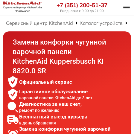
+7 (351) 200-51-37
Сервисный центр KitchenAid
в
Ежедневно с 9:00 до 21:00
Челябинске
Сервисный центр KitchenAid
Каталог устройств
Р
Замена конфорки чугунной
варочной панели
KitchenAid Kuppersbusch KI
8820.0 SR
Официальный сервис
Гарантийное обслуживание
варочной панели KitchenAid до 3 лет
Диагностика за наш счет,
ремонт по желанию
Бесплатный выезд курьера
в день обращения
Замена конфорки чугунной варочной