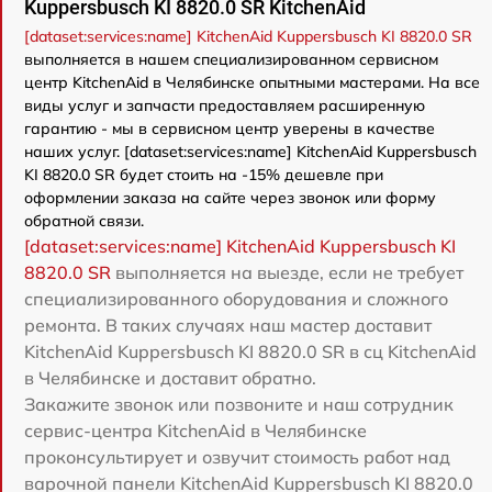
Kuppersbusch KI 8820.0 SR KitchenAid
[dataset:services:name] KitchenAid Kuppersbusch KI 8820.0 SR
выполняется в нашем специализированном сервисном
центр KitchenAid в Челябинске опытными мастерами. На все
виды услуг и запчасти предоставляем расширенную
гарантию - мы в сервисном центр уверены в качестве
наших услуг. [dataset:services:name] KitchenAid Kuppersbusch
KI 8820.0 SR будет стоить на -15% дешевле при
оформлении заказа на сайте через звонок или форму
обратной связи.
[dataset:services:name] KitchenAid Kuppersbusch KI
8820.0 SR
выполняется на выезде, если не требует
специализированного оборудования и сложного
ремонта. В таких случаях наш мастер доставит
KitchenAid Kuppersbusch KI 8820.0 SR в сц KitchenAid
в Челябинске и доставит обратно.
Закажите звонок или позвоните и наш сотрудник
сервис-центра KitchenAid в Челябинске
проконсультирует и озвучит стоимость работ над
варочной панели KitchenAid Kuppersbusch KI 8820.0