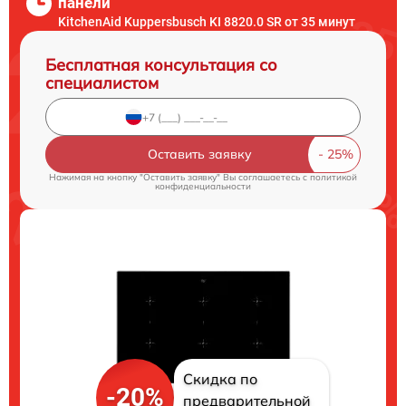
панели
KitchenAid Kuppersbusch KI 8820.0 SR от 35 минут
Бесплатная консультация со
специалистом
Оставить заявку
Нажимая на кнопку "Оставить заявку" Вы соглашаетесь c
политикой
конфиденциальности
Скидка по
-20%
предварительной