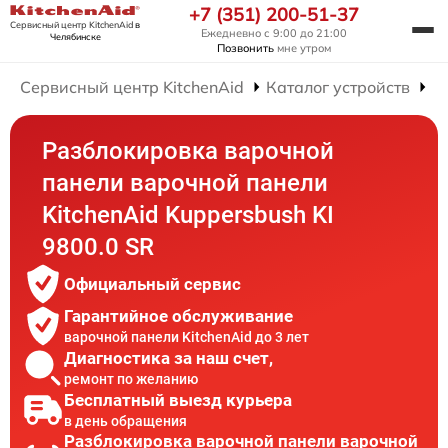
+7 (351) 200-51-37
Сервисный центр KitchenAid
в
Ежедневно с 9:00 до 21:00
Челябинске
Позвонить
мне утром
Сервисный центр KitchenAid
Каталог устройств
Р
Разблокировка варочной
панели варочной панели
KitchenAid Kuppersbush KI
9800.0 SR
Официальный сервис
Гарантийное обслуживание
варочной панели KitchenAid до 3 лет
Диагностика за наш счет,
ремонт по желанию
Бесплатный выезд курьера
в день обращения
Разблокировка варочной панели варочной