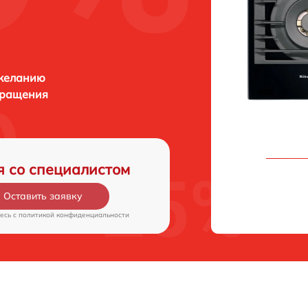
 желанию
бращения
я со специалистом
Оставить заявку
есь c
политикой конфиденциальности