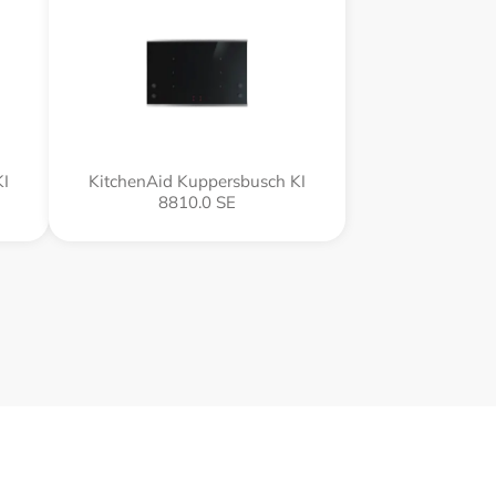
KI
KitchenAid Kuppersbusch KI
8810.0 SE