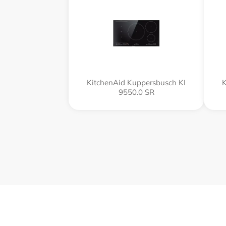
KitchenAid Kuppersbusch KI
K
9550.0 SR