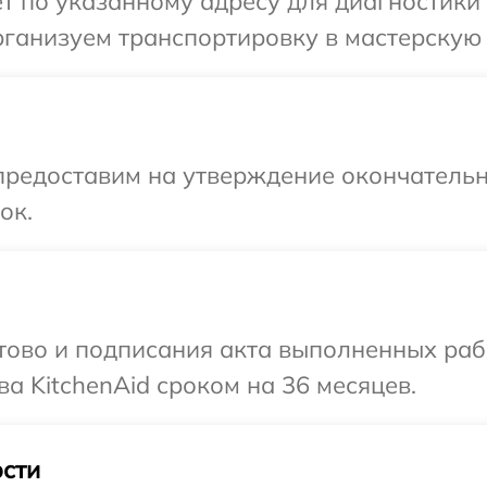
т по указанному адресу для диагностики 
ганизуем транспортировку в мастерскую в
предоставим на утверждение окончательн
ок.
готово и подписания акта выполненных р
а KitchenAid сроком на 36 месяцев.
сти